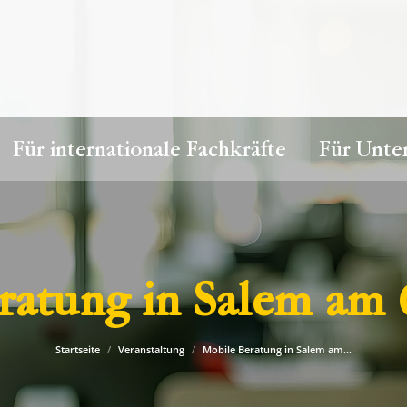
Für internationale Fachkräfte
Für Unt
ratung in Salem am 
Du bist hier:
Startseite
Veranstaltung
Mobile Beratung in Salem am…